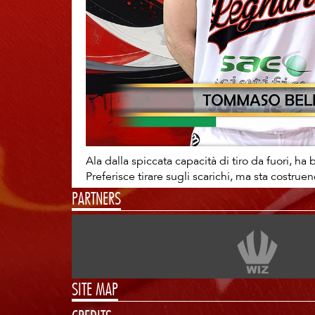
Ala dalla spiccata capacità di tiro da fuori, h
Preferisce tirare sugli scarichi, ma sta costrue
PARTNERS
SITE MAP