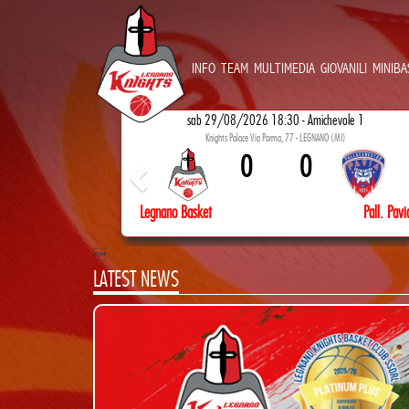
INFO
TEAM
MULTIMEDIA
GIOVANILI
MINIBA
sab 29/08/2026 18:30 - Amichevole 1
Knights Palace Via Parma, 77 - LEGNANO (MI)
0
0
Legnano Basket
Pall. Pavi

LATEST NEWS