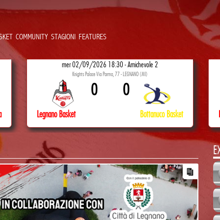
SKET
COMMUNITY
STAGIONI
FEATURES
mer 02/09/2026 18:30 - Amichevole 2
Knights Palace Via Parma, 77 - LEGNANO (MI)
0
0
a
Legnano Basket
Bottanuco Basket
E