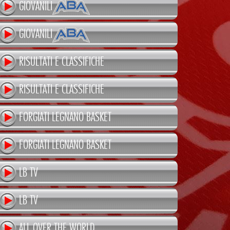
GIOVANILI
GIOVANILI
RISULTATI E CLASSIFICHE
RISULTATI E CLASSIFICHE
FORGIATI LEGNANO BASKET
FORGIATI LEGNANO BASKET
LB TV
LB TV
ALL OVER THE WORLD