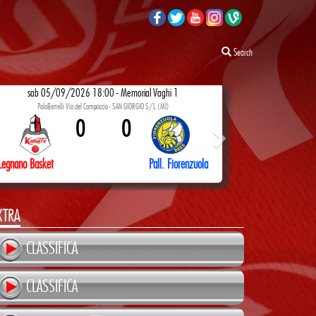
Search
sab 05/09/2026 18:00 - Memorial Vaghi 1
PalaBertelli Via del Campaccio - SAN GIORGIO S/L (MI)
0
0
Legnano Basket
Pall. Fiorenzuola
XTRA
CLASSIFICA
CLASSIFICA