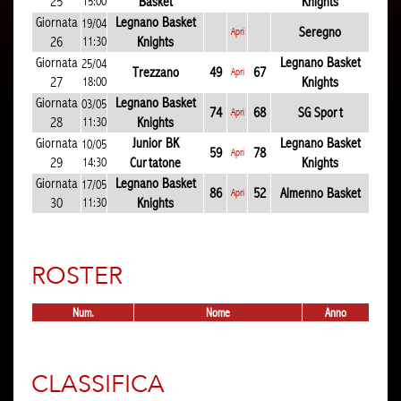
25
15:00
Basket
Knights
Giornata
Legnano Basket
19/04
Seregno
Apri
26
11:30
Knights
Giornata
Legnano Basket
25/04
Trezzano
49
67
Apri
27
18:00
Knights
Giornata
Legnano Basket
03/05
74
68
SG Sport
Apri
28
11:30
Knights
Giornata
Junior BK
Legnano Basket
10/05
59
78
Apri
29
14:30
Curtatone
Knights
Giornata
Legnano Basket
17/05
86
52
Almenno Basket
Apri
30
11:30
Knights
ROSTER
Num.
Nome
Anno
CLASSIFICA