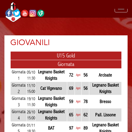
GIOVANILI
U15 Gold
Giornata
Giornata
Legnano Basket
05/10
72
56
Arcisate
Apri
1
11:30
Knights
Giornata
Legnano Basket
11/10
Cat Vigevano
69
56
Apri
2
15:00
Knights
Giornata
Legnano Basket
19/10
59
78
Bresso
Apri
3
11:30
Knights
Giornata
Legnano Basket
26/10
65
62
Pall. Lissone
Apri
4
15:00
Knights
Giornata
Legnano Basket
01/11
BAT
97
89
Apri
5
18:30
Knights