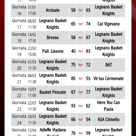
15
Knights
Giornata
Legnano Basket
31/01
Arcisate
58
63
Apri
16
17:00
Knights
Giornata
Legnano Basket
08/02
65
74
Cat Vigevano
Apri
17
11:30
Knights
Giornata
Legnano Basket
14/02
Bresso
58
67
Apri
18
17:30
Knights
Giornata
Legnano Basket
22/02
Pall. Lissone
40
83
Apri
19
15:00
Knights
Giornata
Legnano Basket
01/03
75
72
BAT
Apri
20
11:30
Knights
Giornata
Legnano Basket
08/03
85
53
Virtus Cermenate
Apri
21
11:30
Knights
Giornata
Legnano Basket
15/03
Basket Pescate
67
77
Apri
22
11:00
Knights
Giornata
Legnano Basket
Here You Can
22/03
93
62
Apri
23
11:30
Knights
Pavia
Giornata
Legnano Basket
29/03
66
54
ASA Cinisello
Apri
24
11:30
Knights
Giornata
Adieffe Viadana
Legnano Basket
12/04
76
59
Apri