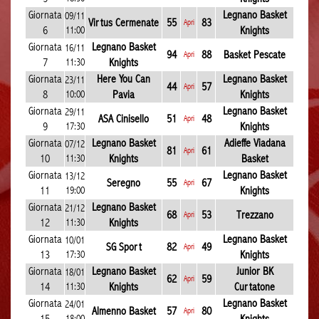
Giornata
Legnano Basket
09/11
Virtus Cermenate
55
83
Apri
6
11:00
Knights
Giornata
Legnano Basket
16/11
94
88
Basket Pescate
Apri
7
11:30
Knights
Giornata
Here You Can
Legnano Basket
23/11
44
57
Apri
8
10:00
Pavia
Knights
Giornata
Legnano Basket
29/11
ASA Cinisello
51
48
Apri
9
17:30
Knights
Giornata
Legnano Basket
Adieffe Viadana
07/12
81
61
Apri
10
11:30
Knights
Basket
Giornata
Legnano Basket
13/12
Seregno
55
67
Apri
11
19:00
Knights
Giornata
Legnano Basket
21/12
68
53
Trezzano
Apri
12
11:30
Knights
Giornata
Legnano Basket
10/01
SG Sport
82
49
Apri
13
17:30
Knights
Giornata
Legnano Basket
Junior BK
18/01
62
59
Apri
14
11:30
Knights
Curtatone
Giornata
Legnano Basket
24/01
Almenno Basket
57
80
Apri
18:00