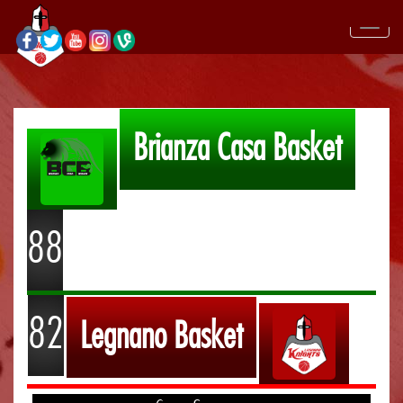
Brianza Casa Basket
88
82
Legnano Basket