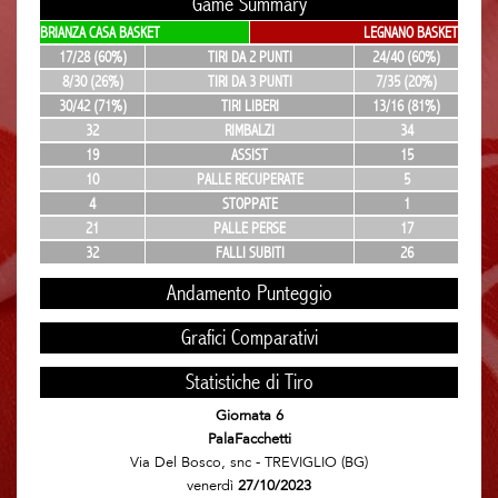
Game Summary
BRIANZA CASA BASKET
LEGNANO BASKET
17/28 (60%)
TIRI DA 2 PUNTI
24/40 (60%)
8/30 (26%)
TIRI DA 3 PUNTI
7/35 (20%)
30/42 (71%)
TIRI LIBERI
13/16 (81%)
32
RIMBALZI
34
19
ASSIST
15
10
PALLE RECUPERATE
5
4
STOPPATE
1
21
PALLE PERSE
17
32
FALLI SUBITI
26
Andamento Punteggio
Grafici Comparativi
Statistiche di Tiro
Giornata 6
PalaFacchetti
Via Del Bosco, snc - TREVIGLIO (BG)
venerdì
27/10/2023