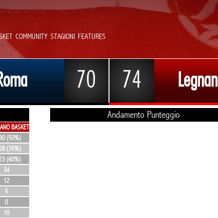
SKET
COMMUNITY
STAGIONI
FEATURES
70
74
 Roma
Legnan
Andamento Punteggio
ANO BASKET
30 (50%)
28 (35%)
23 (60%)
34
12
5
0
10