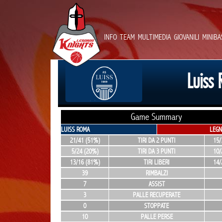
INFO
TEAM
MULTIMEDIA
GIOVANILI
MINIBA
Luiss
Game Summary
LUISS ROMA
LEGN
21/41 (51%)
TIRI DA 2 PUNTI
15/
5/24 (20%)
TIRI DA 3 PUNTI
10/
13/16 (81%)
TIRI LIBERI
14/
39
RIMBALZI
7
ASSIST
3
PALLE RECUPERATE
0
STOPPATE
10
PALLE PERSE