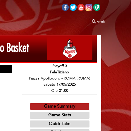
Search
o Basket
Playoff 3
PalaTiziano
Piazza Apollodoro - ROMA (ROMA)
sabato
17/05/2025
Ore
21:00