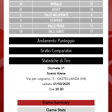
36
RIMBALZI
33
21
ASSIST
16
5
PALLE RECUPERATE
4
3
STOPPATE
3
5
PALLE PERSE
13
19
FALLI SUBITI
17
Andamento Punteggio
Grafici Comparativi
Statistiche di Tiro
Giornata 31
Soevis Arena
Via per Legnano, 3 - CASTELLANZA (VA)
sabato
01/03/2025
Ore
20:30