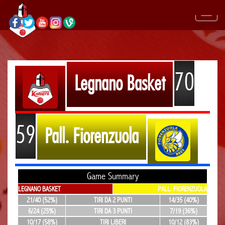
70
Legnano Basket
59
Pall. Fiorenzuola
Game Summary
LEGNANO BASKET
PALL. FIORENZUOLA
21/40 (52%)
TIRI DA 2 PUNTI
14/35 (40%)
6/24 (25%)
TIRI DA 3 PUNTI
7/19 (36%)
10/17 (58%)
TIRI LIBERI
10/12 (83%)