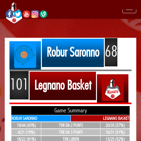
68
Robur Saronno
101
Legnano Basket
Game Summary
ROBUR SARONNO
LEGNANO BASKET
19/44 (43%)
TIRI DA 2 PUNTI
20/35 (57%)
4/21 (19%)
TIRI DA 3 PUNTI
16/31 (51%)
18/22 (81%)
TIRI LIBERI
13/25 (52%)