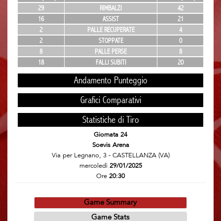
29
RIMBALZI
42
16
ASSIST
21
2
PALLE RECUPERATE
4
2
STOPPATE
0
8
PALLE PERSE
8
18
FALLI SUBITI
20
Andamento Punteggio
Grafici Comparativi
Statistiche di Tiro
Giornata 24
Soevis Arena
Via per Legnano, 3 - CASTELLANZA (VA)
mercoledì
29/01/2025
Ore
20:30