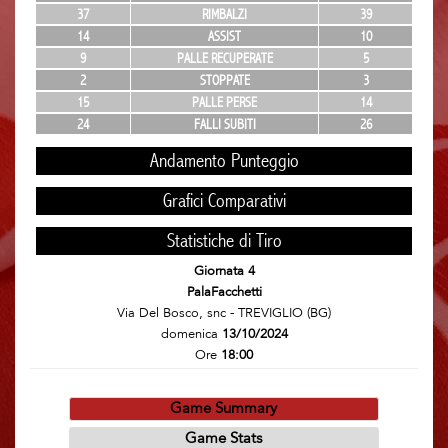
37
RIMBALZI
39
14
ASSIST
10
9
PALLE RECUPERATE
5
2
STOPPATE
3
15
PALLE PERSE
14
24
FALLI SUBITI
26
Andamento Punteggio
Grafici Comparativi
Statistiche di Tiro
Giornata 4
PalaFacchetti
Via Del Bosco, snc - TREVIGLIO (BG)
domenica
13/10/2024
Ore
18:00