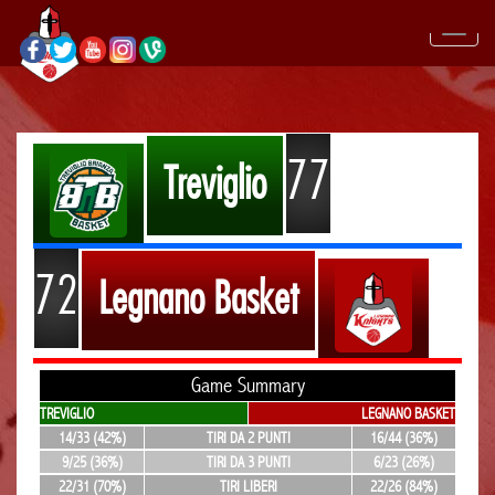
77
Treviglio
72
Legnano Basket
Game Summary
TREVIGLIO
LEGNANO BASKET
14/33 (42%)
TIRI DA 2 PUNTI
16/44 (36%)
9/25 (36%)
TIRI DA 3 PUNTI
6/23 (26%)
22/31 (70%)
TIRI LIBERI
22/26 (84%)