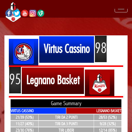
98
Virtus Cassino
95
Legnano Basket
Game Summary
VIRTUS CASSINO
LEGNANO BASKET
21/39 (53%)
TIRI DA 2 PUNTI
28/53 (52%)
11/27 (40%)
TIRI DA 3 PUNTI
9/28 (32%)
23/30 (76%)
TIRI LIBERI
12/14 (85%)