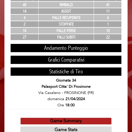
40
RIMBALZI
41
14
ASSIST
11
4
PALLE RECUPERATE
6
2
STOPPATE
1
16
PALLE PERSE
10
27
FALLI SUBITI
22
Andamento Punteggio
Grafici Comparativi
Statistiche di Tiro
Giornata 34
Palasport Citta' Di Frosinone
Via Casaleno - FROSINONE (FR)
domenica
21/04/2024
Ore
18:00