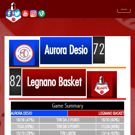
72
Aurora Desio
82
Legnano Basket
Game Summary
AURORA DESIO
LEGNANO BASKET
18/38 (47%)
TIRI DA 2 PUNTI
18/30 (60%)
7/24 (29%)
TIRI DA 3 PUNTI
11/24 (45%)
15/19 (78%)
TIRI LIBERI
13/14 (92%)