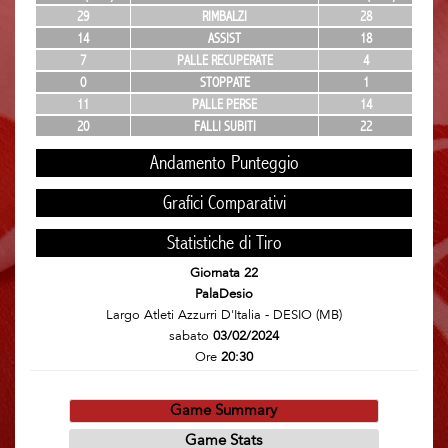
29
RIMBALZI
28
14
ASSIST
18
7
PALLE RECUPERATE
4
0
STOPPATE
1
11
PALLE PERSE
14
20
FALLI SUBITI
22
Andamento Punteggio
Grafici Comparativi
Statistiche di Tiro
Giornata 22
PalaDesio
Largo Atleti Azzurri D'Italia - DESIO (MB)
sabato
03/02/2024
Ore
20:30