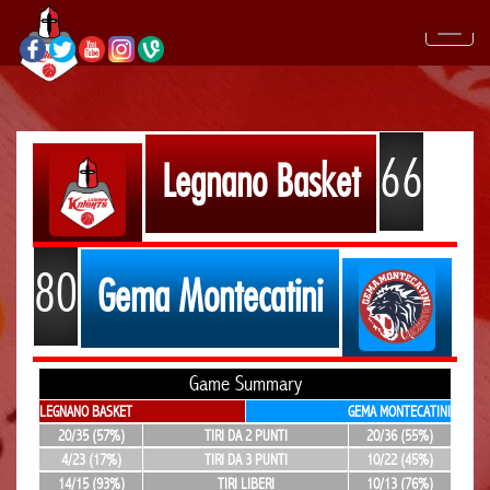
66
Legnano Basket
80
Gema Montecatini
Game Summary
LEGNANO BASKET
GEMA MONTECATINI
20/35 (57%)
TIRI DA 2 PUNTI
20/36 (55%)
4/23 (17%)
TIRI DA 3 PUNTI
10/22 (45%)
14/15 (93%)
TIRI LIBERI
10/13 (76%)