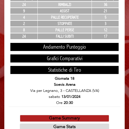
24
RIMBALZI
36
9
ASSIST
21
4
PALLE RECUPERATE
5
2
STOPPATE
3
8
PALLE PERSE
12
24
FALLI SUBITI
17
Andamento Punteggio
Grafici Comparativi
Statistiche di Tiro
Giornata 18
Soevis Arena
Via per Legnano, 3 - CASTELLANZA (VA)
sabato
13/01/2024
Ore
20:30