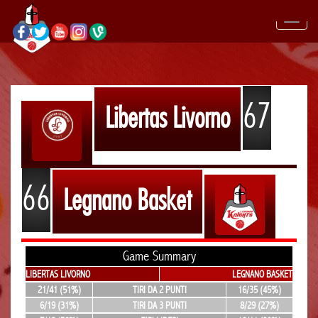
67
Libertas Livorno
66
Legnano Basket
Game Summary
LIBERTAS LIVORNO
LEGNANO BASKET
21/41 (51%)
TIRI DA 2 PUNTI
16/35 (45%)
6/19 (31%)
TIRI DA 3 PUNTI
8/29 (27%)