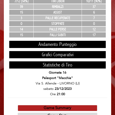
7/12 (58%)
TIRI LIBERI
10/11 (90%)
39
RIMBALZI
37
15
ASSIST
6
3
PALLE RECUPERATE
7
0
STOPPATE
0
14
PALLE PERSE
12
15
FALLI SUBITI
17
Andamento Punteggio
Grafici Comparativi
Statistiche di Tiro
Giornata 16
Palasport "Macchia"
Via S. Allende - LIVORNO (LI)
sabato
23/12/2023
Ore
21:00