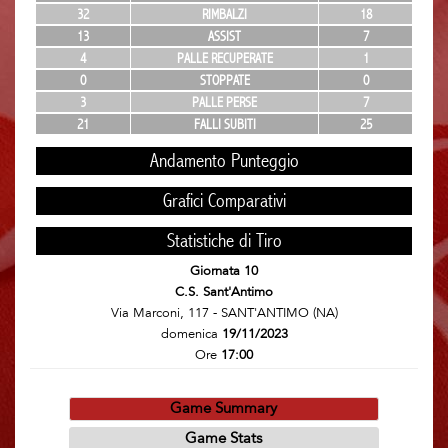
32
RIMBALZI
18
13
ASSIST
7
4
PALLE RECUPERATE
1
0
STOPPATE
0
3
PALLE PERSE
7
21
FALLI SUBITI
25
Andamento Punteggio
Grafici Comparativi
Statistiche di Tiro
Giornata 10
C.S. Sant'Antimo
Via Marconi, 117 - SANT'ANTIMO (NA)
domenica
19/11/2023
Ore
17:00