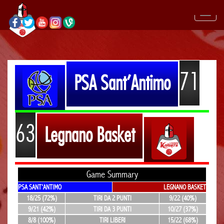
71
PSA Sant'Antimo
63
Legnano Basket
Game Summary
PSA SANT'ANTIMO
LEGNANO BASKET
18/25 (72%)
TIRI DA 2 PUNTI
9/22 (40%)
9/21 (42%)
TIRI DA 3 PUNTI
10/27 (37%)
8/8 (100%)
TIRI LIBERI
15/22 (68%)