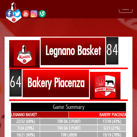
84
Legnano Basket
64
Bakery Piacenza
Game Summary
LEGNANO BASKET
BAKERY PIACENZA
22/32 (68%)
TIRI DA 2 PUNTI
17/39 (43%)
7/24 (29%)
TIRI DA 3 PUNTI
5/23 (21%)
19/21 (90%)
TIRI LIBERI
15/19 (78%)