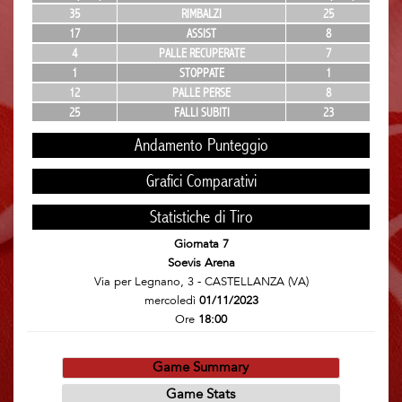
35
RIMBALZI
25
17
ASSIST
8
4
PALLE RECUPERATE
7
1
STOPPATE
1
12
PALLE PERSE
8
25
FALLI SUBITI
23
Andamento Punteggio
Grafici Comparativi
Statistiche di Tiro
Giornata 7
Soevis Arena
Via per Legnano, 3 - CASTELLANZA (VA)
mercoledì
01/11/2023
Ore
18:00