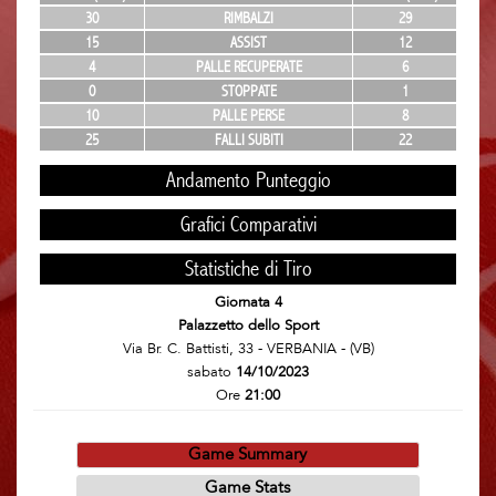
30
RIMBALZI
29
15
ASSIST
12
4
PALLE RECUPERATE
6
0
STOPPATE
1
10
PALLE PERSE
8
25
FALLI SUBITI
22
Andamento Punteggio
Grafici Comparativi
Statistiche di Tiro
Giornata 4
Palazzetto dello Sport
Via Br. C. Battisti, 33 - VERBANIA - (VB)
sabato
14/10/2023
Ore
21:00