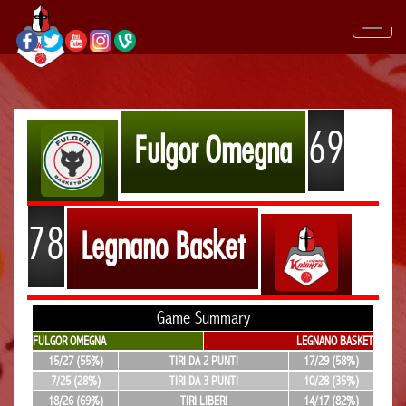
69
Fulgor Omegna
78
Legnano Basket
Game Summary
FULGOR OMEGNA
LEGNANO BASKET
15/27 (55%)
TIRI DA 2 PUNTI
17/29 (58%)
7/25 (28%)
TIRI DA 3 PUNTI
10/28 (35%)
18/26 (69%)
TIRI LIBERI
14/17 (82%)