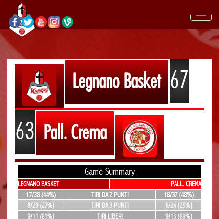
67
Legnano Basket
63
Pall. Crema
Game Summary
LEGNANO BASKET
PALL. CREMA
17/38 (44%)
TIRI DA 2 PUNTI
18/37 (48%)
8/29 (27%)
TIRI DA 3 PUNTI
6/24 (25%)
9/11 (81%)
TIRI LIBERI
9/13 (69%)