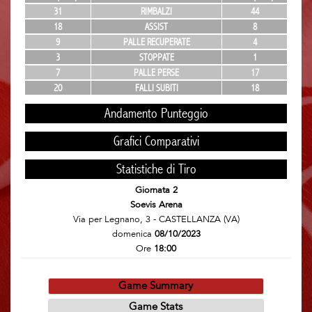
31
RIMBALZI
44
18
ASSIST
8
9
PALLE RECUPERATE
4
3
STOPPATE
1
7
PALLE PERSE
17
20
FALLI SUBITI
18
Andamento Punteggio
Grafici Comparativi
Statistiche di Tiro
Giornata 2
Soevis Arena
Via per Legnano, 3 - CASTELLANZA (VA)
domenica
08/10/2023
Ore
18:00