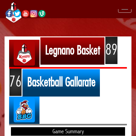
89
Legnano Basket
76
Basketball Gallarate
Game Summary