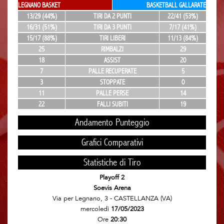
LEGNANO BASKET
BASKETBALL GALLARATE
13/29 (44%)
TIRI DA 2 PUNTI
22/41 (53%)
16/31 (51%)
TIRI DA 3 PUNTI
7/17 (41%)
15/17 (88%)
TIRI LIBERI
11/13 (84%)
25
RIMBALZI
29
18
ASSIST
20
7
PALLE RECUPERATE
5
3
STOPPATE
0
11
PALLE PERSE
14
22
FALLI SUBITI
19
Andamento Punteggio
Grafici Comparativi
Statistiche di Tiro
Playoff 2
Soevis Arena
Via per Legnano, 3 - CASTELLANZA (VA)
mercoledì
17/05/2023
Ore
20:30