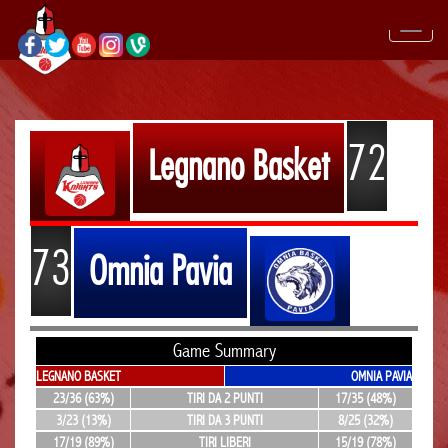
72
Legnano Basket
73
Omnia Pavia
Game Summary
LEGNANO BASKET
OMNIA PAVIA
23/36 (63%)
TIRI DA 2 PUNTI
17/35 (48%)
3/23 (13%)
TIRI DA 3 PUNTI
8/25 (32%)
17/19 (89%)
TIRI LIBERI
15/19 (78%)