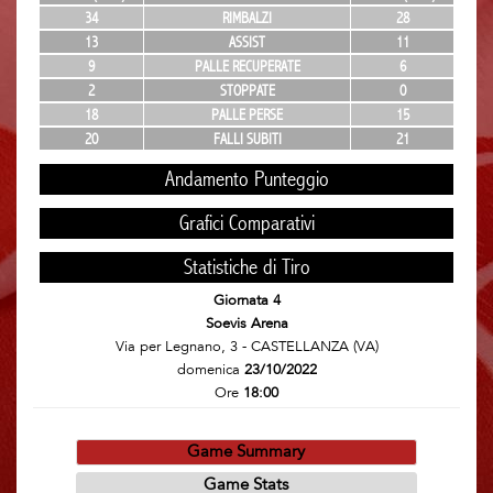
34
RIMBALZI
28
13
ASSIST
11
9
PALLE RECUPERATE
6
2
STOPPATE
0
18
PALLE PERSE
15
20
FALLI SUBITI
21
Andamento Punteggio
Grafici Comparativi
Statistiche di Tiro
Giornata 4
Soevis Arena
Via per Legnano, 3 - CASTELLANZA (VA)
domenica
23/10/2022
Ore
18:00