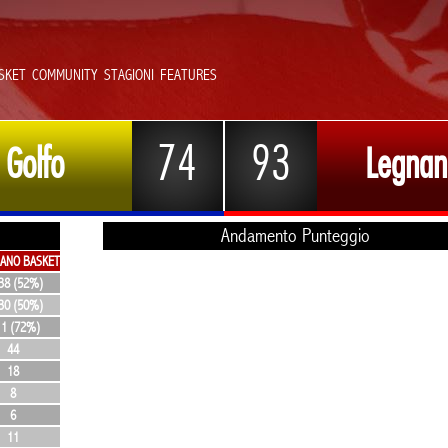
SKET
COMMUNITY
STAGIONI
FEATURES
74
93
 Golfo
Legnan
Andamento Punteggio
bino
ANO BASKET
38 (52%)
30 (50%)
11 (72%)
44
18
8
6
11