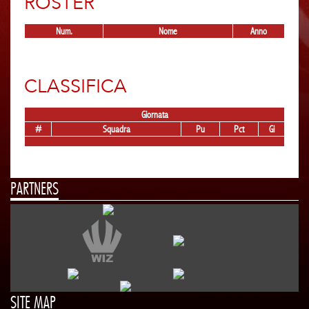
ROSTER
Num.
Nome
Anno
CLASSIFICA
Giornata
#
Squadra
Pu
Pct
Gi
PARTNERS
SITE MAP