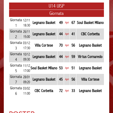
U14 UISP
Giornata
Giornata
12/11
Legnano Basket
49
67
Soul Basket Milano
Apri
1
18:30
Giornata
26/11
Legnano Basket
44
41
CBC Corbetta
Apri
2
15:00
Giornata
03/12
Villa Cortese
70
56
Legnano Basket
Apri
3
17:30
Giornata
10/12
Legnano Basket
44
59
Virtus Cornaredo
Apri
4
09:30
Giornata
11/12
Soul Basket Milano
53
51
Legnano Basket
Apri
5
17:00
Giornata
28/01
Legnano Basket
45
56
Villa Cortese
Apri
7
09:20
Giornata
03/02
CBC Corbetta
72
33
Legnano Basket
Apri
6
11:00