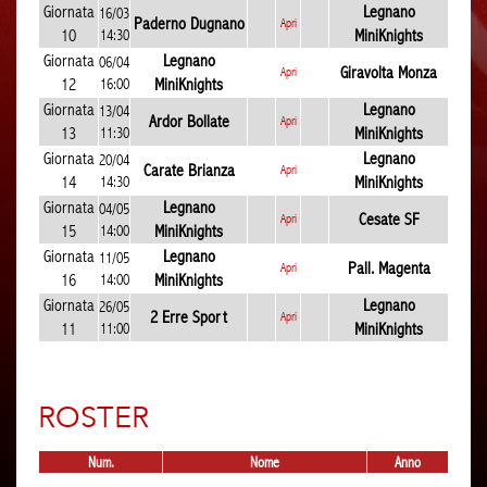
Giornata
Legnano
16/03
Paderno Dugnano
Apri
10
14:30
MiniKnights
Giornata
Legnano
06/04
Giravolta Monza
Apri
12
16:00
MiniKnights
Giornata
Legnano
13/04
Ardor Bollate
Apri
13
11:30
MiniKnights
Giornata
Legnano
20/04
Carate Brianza
Apri
14
14:30
MiniKnights
Giornata
Legnano
04/05
Cesate SF
Apri
15
14:00
MiniKnights
Giornata
Legnano
11/05
Pall. Magenta
Apri
16
14:00
MiniKnights
Giornata
Legnano
26/05
2 Erre Sport
Apri
11
11:00
MiniKnights
ROSTER
Num.
Nome
Anno