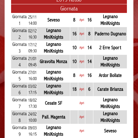
Giornata
Giornata
Legnano
25/11
Seveso
8
16
Apri
1
14:00
MiniKnights
Giornata
Legnano
02/12
16
8
Paderno Dugnano
Apri
2
16:30
MiniKnights
Giornata
Legnano
17/12
10
14
2 Erre Sport
Apri
3
09:30
MiniKnights
Giornata
Legnano
21/01
Giravolta Monza
10
14
Apri
4
09:45
MiniKnights
Giornata
Legnano
27/01
8
16
Ardor Bollate
Apri
5
16:00
MiniKnights
Giornata
Legnano
03/02
18
6
Carate Brianza
Apri
6
17:15
MiniKnights
Giornata
Legnano
18/02
Cesate SF
Apri
7
17:30
MiniKnights
Giornata
Legnano
24/02
Pall. Magenta
Apri
8
10:00
MiniKnights
Giornata
Legnano
09/03
Seveso
Apri
9
16:15
MiniKnights