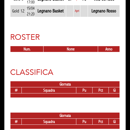
17:00
15/04
Gold 12
Legnano Basket
Legnano Rosso
Apri
21:20
ROSTER
Num.
Nome
Anno
CLASSIFICA
Giornata
#
Squadra
Pu
Pct
Gi
Giornata
#
Squadra
Pu
Pct
Gi