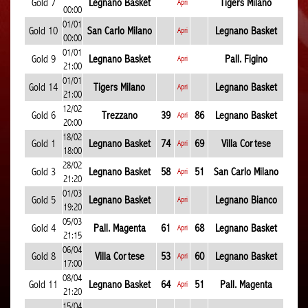
Gold 7
Legnano Basket
Tigers Milano
Apri
00:00
01/01
Gold 10
San Carlo Milano
Legnano Basket
Apri
00:00
01/01
Gold 9
Legnano Basket
Pall. Figino
Apri
21:00
01/01
Gold 14
Tigers Milano
Legnano Basket
Apri
21:00
12/02
Gold 6
Trezzano
39
86
Legnano Basket
Apri
20:00
18/02
Gold 1
Legnano Basket
74
69
Villa Cortese
Apri
18:00
28/02
Gold 3
Legnano Basket
58
51
San Carlo Milano
Apri
21:20
01/03
Gold 5
Legnano Basket
Legnano Bianco
Apri
19:20
05/03
Gold 4
Pall. Magenta
61
68
Legnano Basket
Apri
21:15
06/04
Gold 8
Villa Cortese
53
60
Legnano Basket
Apri
17:00
08/04
Gold 11
Legnano Basket
64
51
Pall. Magenta
Apri
21:20
15/04