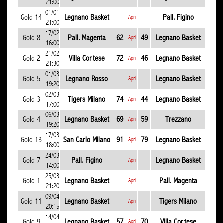
21:00
01/01
Gold 14
Legnano Basket
Pall. Figino
Apri
21:00
17/02
Gold 8
Pall. Magenta
62
49
Legnano Basket
Apri
16:00
21/02
Gold 2
Villa Cortese
72
46
Legnano Basket
Apri
21:30
01/03
Gold 5
Legnano Rosso
Legnano Basket
Apri
19:20
02/03
Gold 3
Tigers Milano
74
44
Legnano Basket
Apri
17:00
06/03
Gold 4
Legnano Basket
69
59
Trezzano
Apri
19:20
17/03
Gold 13
San Carlo Milano
91
79
Legnano Basket
Apri
18:00
24/03
Gold 7
Pall. Figino
Legnano Basket
Apri
14:00
25/03
Gold 1
Legnano Basket
Pall. Magenta
Apri
21:20
09/04
Gold 11
Legnano Basket
Tigers Milano
Apri
20:15
14/04
Gold 9
Legnano Basket
57
70
Villa Cortese
Apri