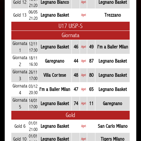
Gold 12
Legnano Bianco
Legnano Basket
Apri
21:20
06/05
Gold 13
Legnano Basket
Trezzano
Apri
21:20
U17 UISP-S
Giornata
Giornata
12/11
Legnano Basket
46
49
I'm a Baller Milan
Apri
1
17:30
Giornata
18/11
Garegnano
44
87
Legnano Basket
Apri
2
16:30
Giornata
26/11
Villa Cortese
48
80
Legnano Basket
Apri
3
17:00
Giornata
03/12
I'm a Baller Milan
47
65
Legnano Basket
Apri
4
20:30
Giornata
14/01
Legnano Basket
74
11
Garegnano
Apri
5
17:00
Gold
01/01
Gold 6
Legnano Basket
San Carlo Milano
Apri
21:00
01/01
Gold 10
Legnano Basket
Tigers Milano
Apri