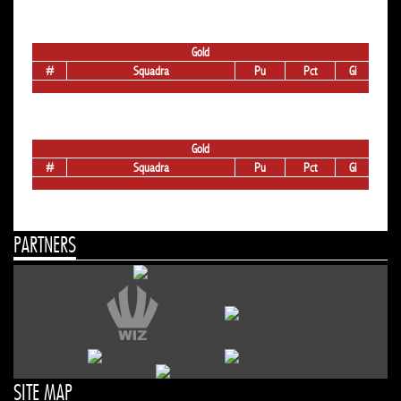
Gold
#
Squadra
Pu
Pct
Gi
Gold
#
Squadra
Pu
Pct
Gi
PARTNERS
SITE MAP