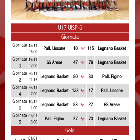
U17 UISP-G
Giornata
Giornata
12/11
Pall. Lissone
10
115
Legnano Basket
Apri
1
16:00
Giornata
19/11
GS Arese
47
78
Legnano Basket
Apri
3
17:00
Giornata
20/11
Legnano Basket
80
30
Pall. Figino
Apri
2
21:15
Giornata
26/11
Legnano Basket
122
17
Pall. Lissone
Apri
4
17:00
Giornata
10/12
Legnano Basket
83
27
GS Arese
Apri
6
11:00
Giornata
07/01
Pall. Figino
37
70
Legnano Basket
Apri
5
16:00
Gold
01/01