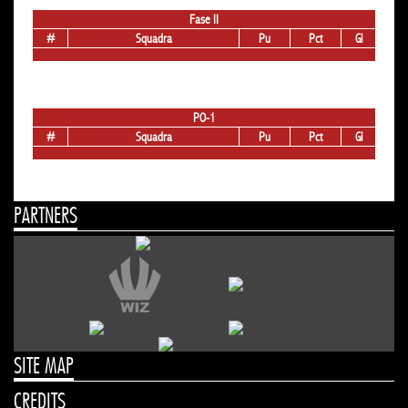
Fase II
#
Squadra
Pu
Pct
Gi
PO-1
#
Squadra
Pu
Pct
Gi
PARTNERS
SITE MAP
CREDITS