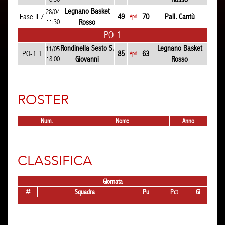
Legnano Basket
28/04
Fase II 7
49
70
Pall. Cantù
Apri
11:30
Rosso
PO-1
Rondinella Sesto S.
Legnano Basket
11/05
PO-1 1
85
63
Apri
18:00
Giovanni
Rosso
ROSTER
Num.
Nome
Anno
CLASSIFICA
Giornata
#
Squadra
Pu
Pct
Gi