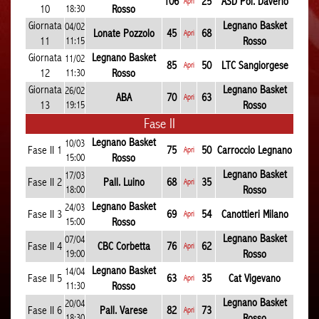
106
25
ASD Pol. Daverio
Apri
10
18:30
Rosso
Giornata
Legnano Basket
04/02
Lonate Pozzolo
45
68
Apri
11
11:15
Rosso
Giornata
Legnano Basket
11/02
85
50
LTC Sangiorgese
Apri
12
11:30
Rosso
Giornata
Legnano Basket
26/02
ABA
70
63
Apri
13
19:15
Rosso
Fase II
Legnano Basket
10/03
Fase II 1
75
50
Carroccio Legnano
Apri
15:00
Rosso
Legnano Basket
17/03
Fase II 2
Pall. Luino
68
35
Apri
18:00
Rosso
Legnano Basket
24/03
Fase II 3
69
54
Canottieri Milano
Apri
15:00
Rosso
Legnano Basket
07/04
Fase II 4
CBC Corbetta
76
62
Apri
19:00
Rosso
Legnano Basket
14/04
Fase II 5
63
35
Cat Vigevano
Apri
11:30
Rosso
Legnano Basket
20/04
Fase II 6
Pall. Varese
82
73
Apri
18:30
Rosso