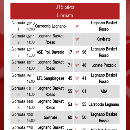
U15 Silver
Giornata
Giornata
Legnano Basket
29/10
Carroccio Legnano
Apri
1
10:00
Rosso
Giornata
Legnano Basket
05/11
Gavirate
Apri
2
11:30
Rosso
Giornata
Legnano Basket
12/11
ASD Pol. Daverio
17
98
Apri
3
15:30
Rosso
Giornata
Legnano Basket
19/11
71
48
Lonate Pozzolo
Apri
4
11:30
Rosso
Giornata
Legnano Basket
25/11
LTC Sangiorgese
45
41
Apri
5
18:00
Rosso
Giornata
Legnano Basket
03/12
55
61
ABA
Apri
6
11:30
Rosso
Giornata
Legnano Basket
14/01
53
55
Carroccio Legnano
Apri
8
11:30
Rosso
Giornata
Legnano Basket
20/01
Gavirate
60
50
Apri
9
16:00
Rosso
Giornata
Legnano Basket
27/01