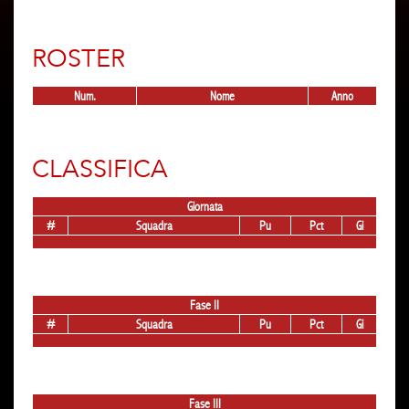
ROSTER
Num.
Nome
Anno
CLASSIFICA
Giornata
#
Squadra
Pu
Pct
Gi
Fase II
#
Squadra
Pu
Pct
Gi
Fase III