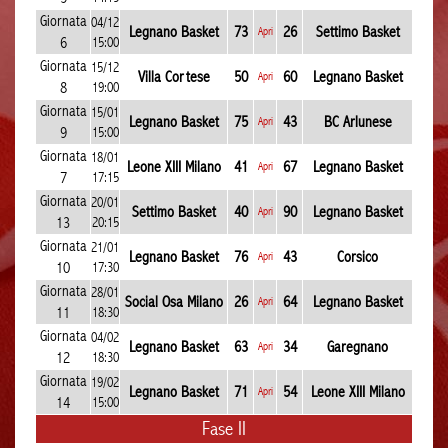
Giornata
04/12
Legnano Basket
73
26
Settimo Basket
Apri
6
15:00
Giornata
15/12
Villa Cortese
50
60
Legnano Basket
Apri
8
19:00
Giornata
15/01
Legnano Basket
75
43
BC Arlunese
Apri
9
15:00
Giornata
18/01
Leone XIII Milano
41
67
Legnano Basket
Apri
7
17:15
Giornata
20/01
Settimo Basket
40
90
Legnano Basket
Apri
13
20:15
Giornata
21/01
Legnano Basket
76
43
Corsico
Apri
10
17:30
Giornata
28/01
Social Osa Milano
26
64
Legnano Basket
Apri
11
18:30
Giornata
04/02
Legnano Basket
63
34
Garegnano
Apri
12
18:30
Giornata
19/02
Legnano Basket
71
54
Leone XIII Milano
Apri
14
15:00
Fase II