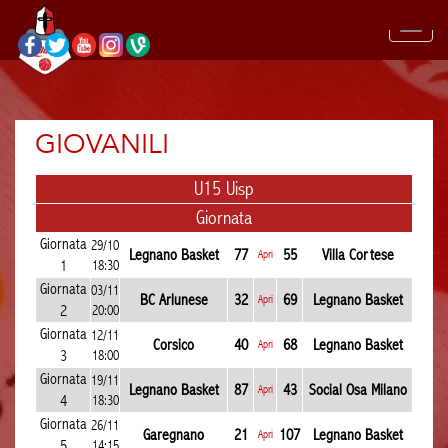
GIOVANILI
U15 Uisp
Giornata
Giornata
29/10
Legnano Basket
77
55
Villa Cortese
Apri
1
18:30
Giornata
03/11
BC Arlunese
32
69
Legnano Basket
Apri
2
20:00
Giornata
12/11
Corsico
40
68
Legnano Basket
Apri
3
18:00
Giornata
19/11
Legnano Basket
87
43
Social Osa Milano
Apri
4
18:30
Giornata
26/11
Garegnano
21
107
Legnano Basket
Apri
5
14:15