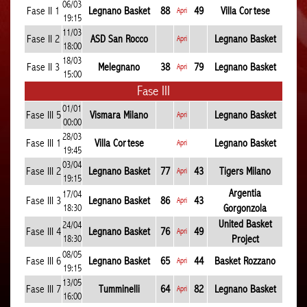
06/03
Fase II 1
Legnano Basket
88
49
Villa Cortese
Apri
19:15
11/03
Fase II 2
ASD San Rocco
Legnano Basket
Apri
18:00
18/03
Fase II 3
Melegnano
38
79
Legnano Basket
Apri
15:00
Fase III
01/01
Fase III 5
Vismara Milano
Legnano Basket
Apri
00:00
28/03
Fase III 1
Villa Cortese
Legnano Basket
Apri
19:45
03/04
Fase III 2
Legnano Basket
77
43
Tigers Milano
Apri
19:15
Argentia
17/04
Fase III 3
Legnano Basket
86
43
Apri
18:30
Gorgonzola
United Basket
24/04
Fase III 4
Legnano Basket
76
49
Apri
18:30
Project
08/05
Fase III 6
Legnano Basket
65
44
Basket Rozzano
Apri
19:15
13/05
Fase III 7
Tumminelli
64
82
Legnano Basket
Apri
16:00